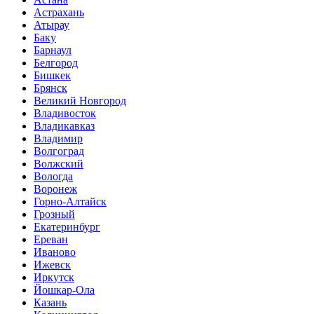
Астрахань
Атырау
Баку
Барнаул
Белгород
Бишкек
Брянск
Великий Новгород
Владивосток
Владикавказ
Владимир
Волгоград
Волжский
Вологда
Воронеж
Горно-Алтайск
Грозный
Екатеринбург
Ереван
Иваново
Ижевск
Иркутск
Йошкар-Ола
Казань