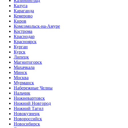
Калининград
Калуга
Караганда
Кемерово
Киров
Комсомольск-на-Амуре
Кострома
Краснодар
Красноярск
Курган
Курск
Липецк
Магнитогорск
Махачкала
Минск
Москва
Мурманск
Набережные Челны
Нальчик
Нижневартовск
Нижний Новгород
Нижний Тагил
Новокузнецк
Новороссийск
Новосибирск