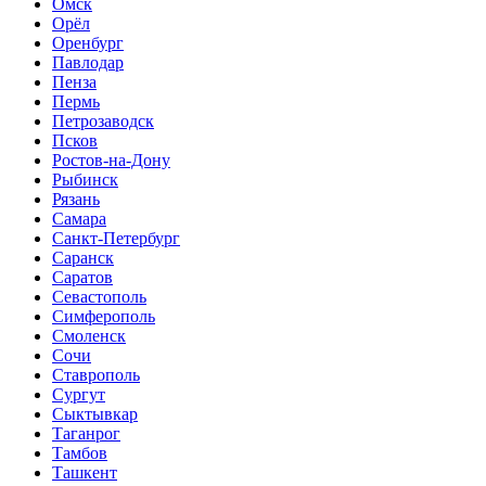
Омск
Орёл
Оренбург
Павлодар
Пенза
Пермь
Петрозаводск
Псков
Ростов-на-Дону
Рыбинск
Рязань
Самара
Санкт-Петербург
Саранск
Саратов
Севастополь
Симферополь
Смоленск
Сочи
Ставрополь
Сургут
Сыктывкар
Таганрог
Тамбов
Ташкент