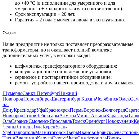
до +40 °С (в исполнении для умеренного и для
умеренного + холодного климата соответственно).
Срок эксплуатации – 20 лет.
Гарантия – 2 года с момента ввода в эксплуатацию.
Услуги
Наше предприятие не только поставляет преобразовательные
трансформаторы, но и оказывает полный комплекс
дополнительных услуг, в который входят:
шеф-монтаж трансформаторного оборудования;
консультационное сопровождение установки;
сервисное и постгарантийное обслуживание;
ремонт устройств нашего производства и других марок.
Шумерля
Санкт-Петербург
Нижний
Новгород
Новосибирск
Екатеринбург
Казань
Челябинск
Омск
Сам
на-
Дону
Краснодар
Уфа
Красноярск
Пермь
Воронеж
Волгоград
Сарат
Новгород
Псков
Чебоксары
Алматы
Минск
Астана
Караганда
Ташк
Ола
Саранск
Смоленск
Ярославль
Томск
Оренбург
Новокузнецк
Ке
Челны
Липецк
Тула
Курск
Улан-
Удэ
Ставрополь
Магнитогорск
Тверь
Иваново
Брянск
Севастополь
Тагил
Владимир
Калуга
Сургут
Чита
Симферополь
Горно-