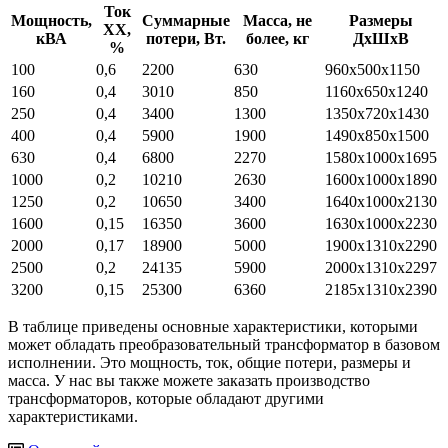
Ток
Мощность,
Суммарные
Масса, не
Размеры
ХХ,
кВА
потери, Вт.
более, кг
ДхШхВ
%
100
0,6
2200
630
960х500х1150
160
0,4
3010
850
1160х650х1240
250
0,4
3400
1300
1350х720х1430
400
0,4
5900
1900
1490х850х1500
630
0,4
6800
2270
1580х1000х1695
1000
0,2
10210
2630
1600х1000х1890
1250
0,2
10650
3400
1640х1000х2130
1600
0,15
16350
3600
1630х1000х2230
2000
0,17
18900
5000
1900х1310х2290
2500
0,2
24135
5900
2000х1310х2297
3200
0,15
25300
6360
2185х1310х2390
В таблице приведены основные характеристики, которыми
может обладать преобразовательный трансформатор в базовом
исполнении. Это мощность, ток, общие потери, размеры и
масса. У нас вы также можете заказать производство
трансформаторов, которые обладают другими
характеристиками.