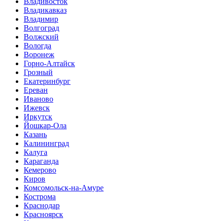
Владивосток
Владикавказ
Владимир
Волгоград
Волжский
Вологда
Воронеж
Горно-Алтайск
Грозный
Екатеринбург
Ереван
Иваново
Ижевск
Иркутск
Йошкар-Ола
Казань
Калининград
Калуга
Караганда
Кемерово
Киров
Комсомольск-на-Амуре
Кострома
Краснодар
Красноярск