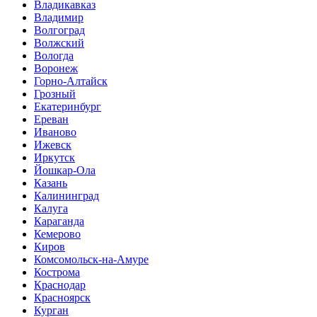
Владикавказ
Владимир
Волгоград
Волжский
Вологда
Воронеж
Горно-Алтайск
Грозный
Екатеринбург
Ереван
Иваново
Ижевск
Иркутск
Йошкар-Ола
Казань
Калининград
Калуга
Караганда
Кемерово
Киров
Комсомольск-на-Амуре
Кострома
Краснодар
Красноярск
Курган