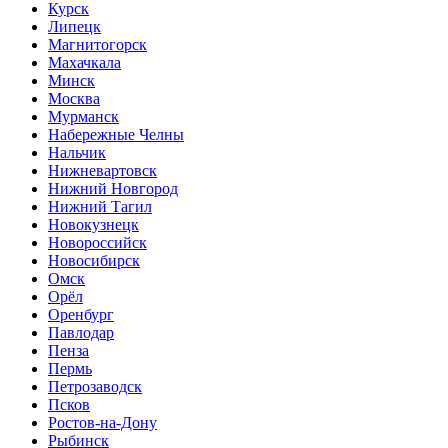
Курск
Липецк
Магнитогорск
Махачкала
Минск
Москва
Мурманск
Набережные Челны
Нальчик
Нижневартовск
Нижний Новгород
Нижний Тагил
Новокузнецк
Новороссийск
Новосибирск
Омск
Орёл
Оренбург
Павлодар
Пенза
Пермь
Петрозаводск
Псков
Ростов-на-Дону
Рыбинск